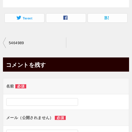
Tweet
投
5464989
稿
ナ
コメントを残す
ビ
ゲ
名前
必須
ー
シ
ョ
ン
メール（公開されません）
必須